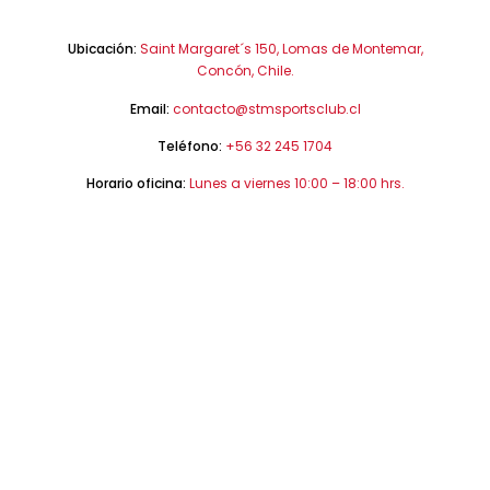
Ubicación:
Saint Margaret´s 150, Lomas de Montemar,
Concón, Chile.
Email:
contacto@stmsportsclub.cl
Teléfono:
+56 32 245 1704
Horario oficina:
Lunes a viernes 10:00 – 18:00 hrs.
Horario Tienda:
Lunes a Jueves 15:30 – 20:00 hrs.
ESTATUTOS CLUB DEPORTIVO
REGLAMENTO INTERNO
POLÍTICA INSTITUCIONAL CONTRA CONDUCTAS
VULNERATORIAS EN EL DEPORTE