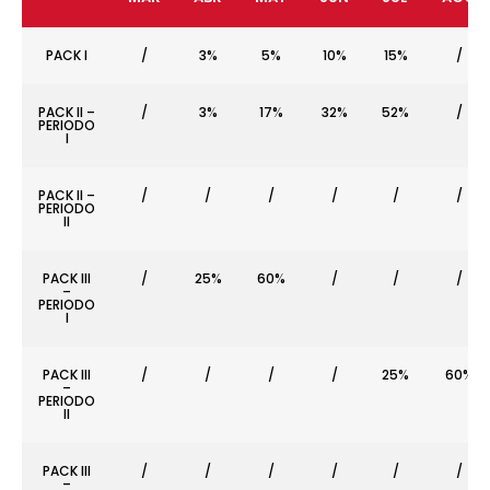
PACK I
/
3%
5%
10%
15%
/
PACK II –
/
3%
17%
32%
52%
/
PERIODO
I
PACK II –
/
/
/
/
/
/
PERIODO
II
PACK III
/
25%
60%
/
/
/
–
PERIODO
I
PACK III
/
/
/
/
25%
60%
–
PERIODO
II
PACK III
/
/
/
/
/
/
–